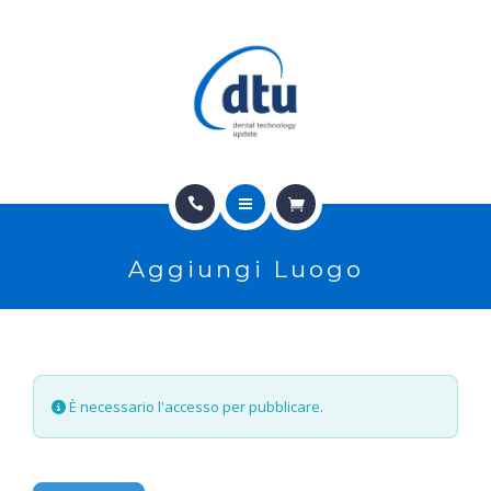
PRODOTTI
USATO
NEWS
CONTATTI
HOME
E-SHOP
Aggiungi Luogo
CHI SIAMO
ASSISTENZA
PRODOTTI
IT
USATO
È necessario l'accesso per pubblicare.
NEWS