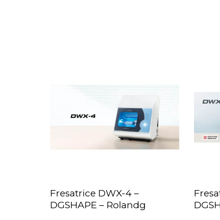
Fresatrice DWX-4 –
Fresa
LEGGI TUTTO
LEGG
DGSHAPE – Rolandg
DGSH