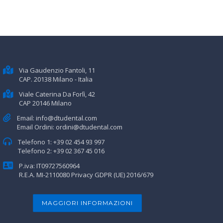
Via Gaudenzio Fantoli, 11
CAP. 20138 Milano - Italia
Viale Caterina Da Forlì, 42
CAP 20146 Milano
Email:
info@dtudental.com
Email Ordini:
ordini@dtudental.com
Telefono 1:
+39 02 454 93 997
Telefono 2:
+39 02 367 45 016
P.iva: IT09727560964
R.E.A. MI-2110080
Privacy GDPR (UE) 2016/679
MAGGIORI INFORMAZIONI