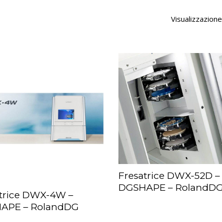
Visualizzazione 
Fresatrice DWX-52D –
LEGGI TUTTO
DGSHAPE – RolandD
trice DWX-4W –
I TUTTO
APE – RolandDG