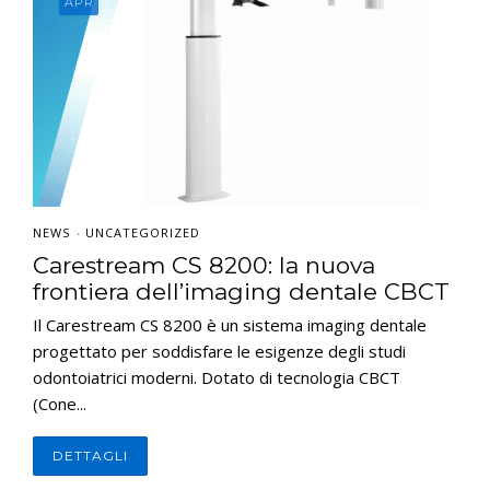
APR
CONTATTI
E-SHOP
ASSISTENZA
IT
NEWS
UNCATEGORIZED
•
Carestream CS 8200: la nuova
frontiera dell’imaging dentale CBCT
Il Carestream CS 8200 è un sistema imaging dentale
progettato per soddisfare le esigenze degli studi
odontoiatrici moderni. Dotato di tecnologia CBCT
(Cone...
DETTAGLI