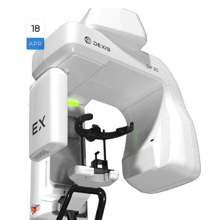
18
APR