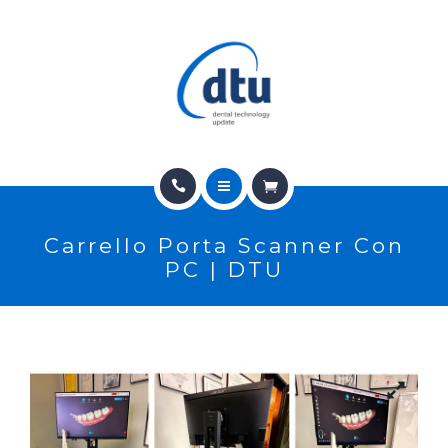
PRODOTTI
USATO
NEWS
CONTATTI
HOME
E-SHOP
Carrello Porta Scanner Con
CHI SIAMO
ASSISTENZA
PC | DTU
PRODOTTI
IT
USATO
NEWS