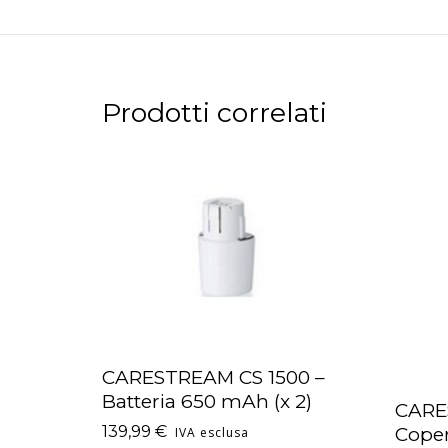
Prodotti correlati
CARESTREAM CS 1500 –
AGGIUNGI AL CARRELLO
Batteria 650 mAh (x 2)
CARE
AGGI
139,99
€
Coper
IVA esclusa