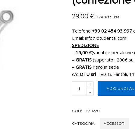
(confezione 
29,00
€
IVA esclusa
Telefono
+39 02 454 93 997
o
Email: info@dtudental.com
SPEDIZIONE
– 15,00 €
(variabile per alcune 
– GRATIS
(superato i 200€ sui
– GRATIS
ritiro in sede
c/o
DTU srl
– Via G. Fantoli, 1
+
AGGIUNGI A
-
COD:
5311220
CATEGORIA:
ACCESSORI