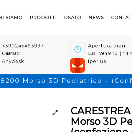
HI SIAMO
PRODOTTI
USATO
NEWS
CONTAT
+390245493997
Apertura orari
Chiamaci!
Lun - Ven 9-13 | 14-
Anydesk
Iperius
200 Morso 3D Pediatrico – (conf
CARESTREAM
Morso 3D Ped