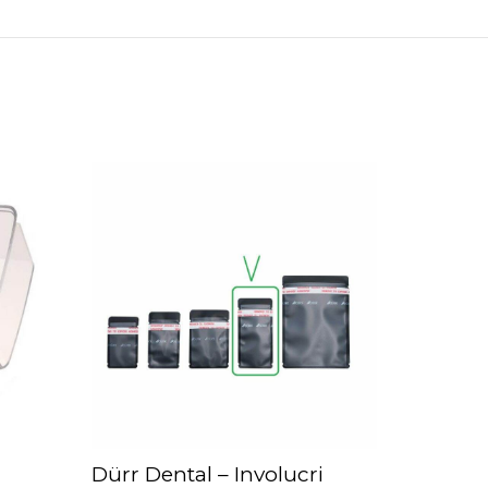
Dürr Dental – Involucri
AGGIUNGI AL CARRELLO