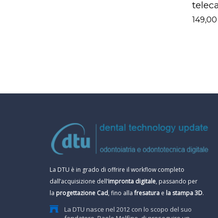
telec
149,0
La DTU è in grado di offrire il workflow completo
dall’acquisizione dell’
impronta digitale
, passando per
la
progettazione Cad
, fino alla
fresatura
e
la stampa 3D
.
La DTU nasce nel 2012 con lo scopo del suo
fondatore, Paolo Molfino, di proseguire un