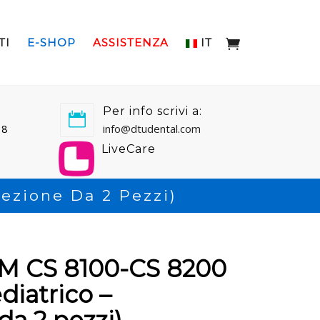
TI
E-SHOP
ASSISTENZA
IT
Per info scrivi a:
18
info@dtudental.com
LiveCare
ezione Da 2 Pezzi)
 CS 8100-CS 8200
iatrico –