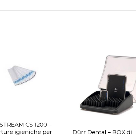
STREAM CS 1200 –
UNGI AL CARRELLO
ture igieniche per
Dürr Dental – BOX di
AGGIUNGI AL CARRELLO