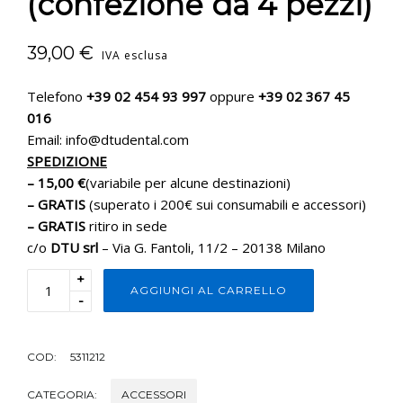
(confezione da 4 pezzi)
39,00
€
IVA esclusa
Telefono
+39 02 454 93 997
oppure
+39 02 367 45
016
Email: info@dtudental.com
SPEDIZIONE
– 15,00 €
(variabile per alcune destinazioni)
– GRATIS
(superato i 200€ sui consumabili e accessori)
– GRATIS
ritiro in sede
c/o
DTU srl
– Via G. Fantoli, 11/2 – 20138 Milano
+
AGGIUNGI AL CARRELLO
-
COD:
5311212
CATEGORIA:
ACCESSORI