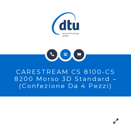
PRODOTTI
USATO
NEWS
CONTATTI
HOME
E-SHOP
CARESTREAM CS 8100-CS
CHI SIAMO
ASSISTENZA
8200 Morso 3D Standard –
(confezione Da 4 Pezzi)
PRODOTTI
IT
USATO
NEWS