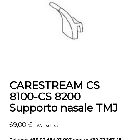
CONTATTI
E-SHOP
ASSISTENZA
IT
CARESTREAM CS
8100-CS 8200
Supporto nasale TMJ
69,00
€
IVA esclusa
Telefono
+39 02 454 93 997
oppure
+39 02 367 45