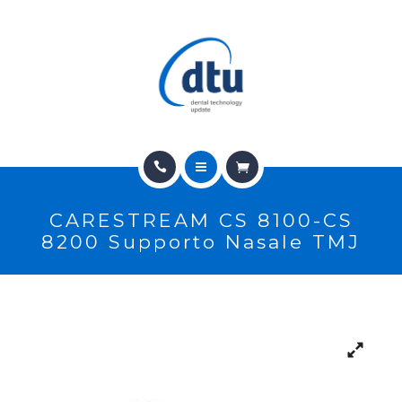
PRODOTTI
USATO
NEWS
CONTATTI
HOME
E-SHOP
CARESTREAM CS 8100-CS
CHI SIAMO
ASSISTENZA
8200 Supporto Nasale TMJ
PRODOTTI
IT
USATO
NEWS