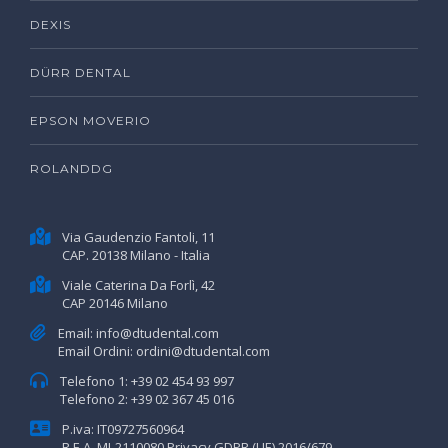
DEXIS
DÜRR DENTAL
EPSON MOVERIO
ROLANDDG
Via Gaudenzio Fantoli, 11
CAP. 20138 Milano - Italia
Viale Caterina Da Forlì, 42
CAP 20146 Milano
Email:
info@dtudental.com
Email Ordini:
ordini@dtudental.com
Telefono 1:
+39 02 454 93 997
Telefono 2:
+39 02 367 45 016
P.iva: IT09727560964
R.E.A. MI-2110080
Privacy GDPR (UE) 2016/679