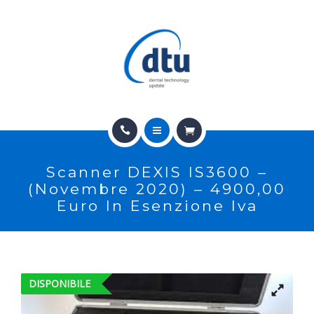
PRODOTTI
USATO
NEWS
CONTATTI
HOME
E-SHOP
Scanner DEXIS IS3600 –
CHI SIAMO
ASSISTENZA
(Novembre 2020) – 4900,00
Euro In Esenzione Iva
PRODOTTI
IT
USATO
DISPONIBILE
NEWS