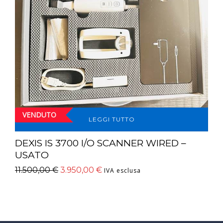
VENDUTO
LEGGI TUTTO
DEXIS IS 3700 I/O SCANNER WIRED –
USATO
11.500,00
€
3.950,00
€
IVA esclusa