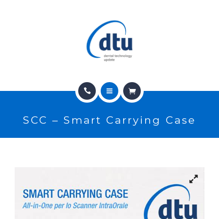
PRODOTTI
USATO
NEWS
CONTATTI
HOME
E-SHOP
SCC – Smart Carrying Case
CHI SIAMO
ASSISTENZA
PRODOTTI
IT
USATO
NEWS