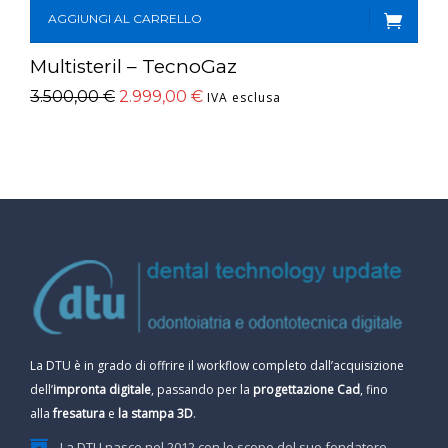
AGGIUNGI AL CARRELLO
Multisteril – TecnoGaz
3.500,00
€
2.999,00
€
IVA esclusa
La DTU è in grado di offrire il workflow completo dall’acquisizione
dell’
impronta digitale
, passando per la
progettazione Cad
, fino
alla
fresatura
e
la stampa 3D
.
La DTU nasce nel 2012 con lo scopo del suo fondatore,