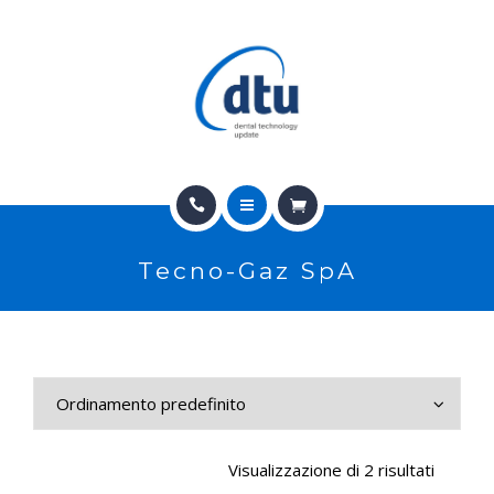
PRODOTTI
USATO
NEWS
CONTATTI
HOME
E-SHOP
Tecno-Gaz SpA
CHI SIAMO
ASSISTENZA
PRODOTTI
IT
USATO
NEWS
Visualizzazione di 2 risultati