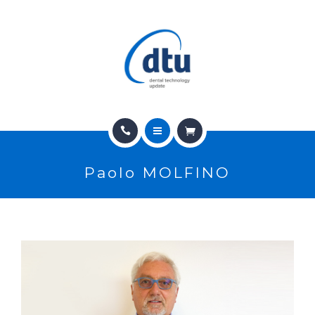
PRODOTTI
USATO
NEWS
CONTATTI
HOME
E-SHOP
Paolo MOLFINO
CHI SIAMO
ASSISTENZA
PRODOTTI
IT
USATO
NEWS