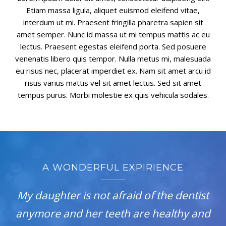
Etiam massa ligula, aliquet euismod eleifend vitae,
interdum ut mi. Praesent fringilla pharetra sapien sit
amet semper. Nunc id massa ut mi tempus mattis ac eu
lectus. Praesent egestas eleifend porta. Sed posuere
venenatis libero quis tempor. Nulla metus mi, malesuada
eu risus nec, placerat imperdiet ex. Nam sit amet arcu id
risus varius mattis vel sit amet lectus. Sed sit amet
tempus purus. Morbi molestie ex quis vehicula sodales.
A WONDERFUL EXPIRIENCE
My daughter is not afraid of the dentist
anymore and her teeth are healthy and