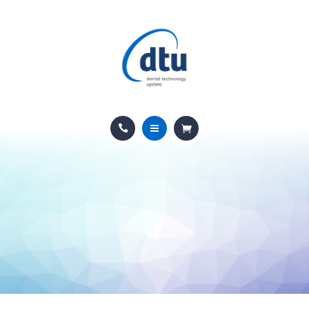
PRODOTTI
USATO
NEWS
CONTATTI
HOME
E-SHOP
CHI SIAMO
ASSISTENZA
PRODOTTI
IT
USATO
NEWS