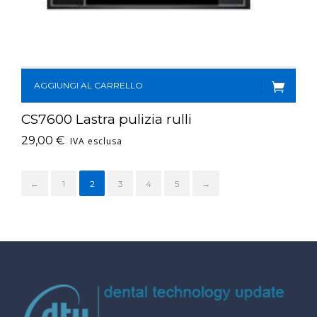
AGGIUNGI AL CARRELLO
CS7600 Lastra pulizia rulli
29,00
€
IVA esclusa
←
1
2
3
4
5
→