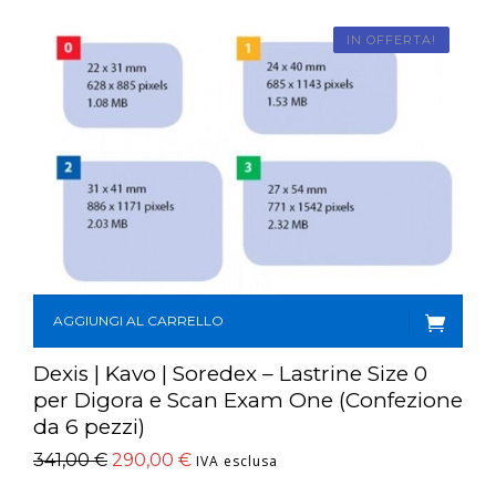
IN OFFERTA!
AGGIUNGI AL CARRELLO
Dexis | Kavo | Soredex – Lastrine Size 0
per Digora e Scan Exam One (Confezione
da 6 pezzi)
341,00
€
290,00
€
IVA esclusa