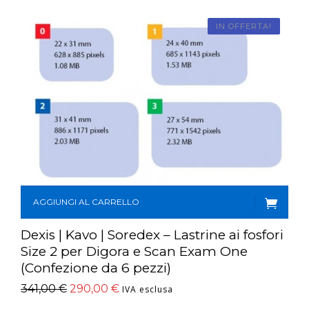
CONTATTI
IN OFFERTA!
E-SHOP
ASSISTENZA
IT
AGGIUNGI AL CARRELLO
Dexis | Kavo | Soredex – Lastrine ai fosfori
Size 2 per Digora e Scan Exam One
(Confezione da 6 pezzi)
341,00
€
290,00
€
IVA esclusa