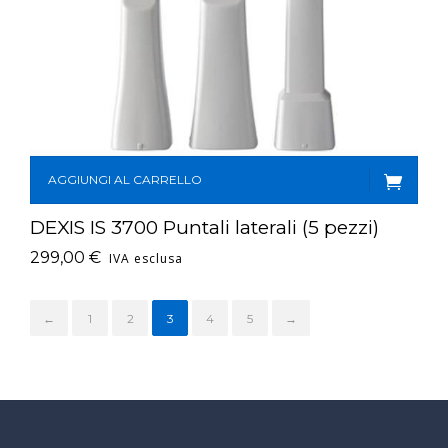
AGGIUNGI AL CARRELLO
DEXIS IS 3700 Puntali laterali (5 pezzi)
299,00
€
IVA esclusa
←
1
2
3
4
5
→