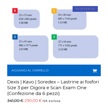
IN OFFERTA!
AGGIUNGI AL CARRELLO
Dexis | Kavo | Soredex – Lastrine ai fosfori
Size 3 per Digora e Scan Exam One
(Confezione da 6 pezzi)
341,00
€
290,00
€
IVA esclusa