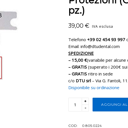
Protezioni (
pz.)
39,00
€
IVA esclusa
Telefono
+39 02 454 93 997
o
Email: info@dtudental.com
SPEDIZIONE
– 15,00 €
(variabile per alcune 
– GRATIS
(superato i 200€ sui
– GRATIS
ritiro in sede
c/o
DTU srl
– Via G. Fantoli, 1
Disponibile su ordinazione
+
AGGIUNGI A
-
COD:
0.805.0224