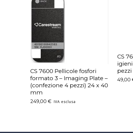
CS 76
AGGI
igien
pezzi
CS 7600 Pellicole fosfori
AGGIUNGI AL CARRELLO
formato 3 – Imaging Plate –
49,00
(confezione 4 pezzi) 24 x 40
mm
249,00
€
IVA esclusa