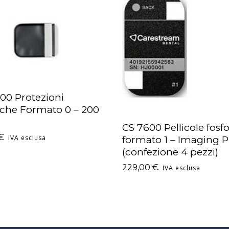
00 Protezioni
UNGI AL CARRELLO
iche Formato 0 – 200
CS 7600 Pellicole fosfo
AGGIUNGI AL CARRELLO
€
IVA esclusa
formato 1 – Imaging P
(confezione 4 pezzi)
229,00
€
IVA esclusa