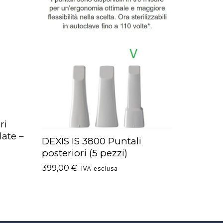
ri
late –
DEXIS IS 3800 Puntali
AGGIUNGI AL CARRELLO
posteriori (5 pezzi)
399,00
€
IVA esclusa