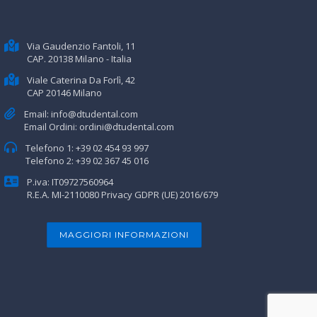
Via Gaudenzio Fantoli, 11
CAP. 20138 Milano - Italia
Viale Caterina Da Forlì, 42
CAP 20146 Milano
Email:
info@dtudental.com
Email Ordini:
ordini@dtudental.com
Telefono 1:
+39 02 454 93 997
Telefono 2:
+39 02 367 45 016
P.iva: IT09727560964
R.E.A. MI-2110080
Privacy GDPR (UE) 2016/679
MAGGIORI INFORMAZIONI