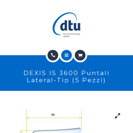
PRODOTTI
USATO
NEWS
CONTATTI
HOME
E-SHOP
DEXIS IS 3600 Puntali
CHI SIAMO
ASSISTENZA
Lateral-Tip (5 Pezzi)
PRODOTTI
IT
USATO
NEWS