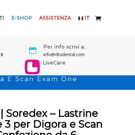
TI
E-SHOP
ASSISTENZA
IT
Per info scrivi a:
18
info@dtudental.com
LiveCare
gora E Scan Exam One
 | Soredex – Lastrine
ze 3 per Digora e Scan