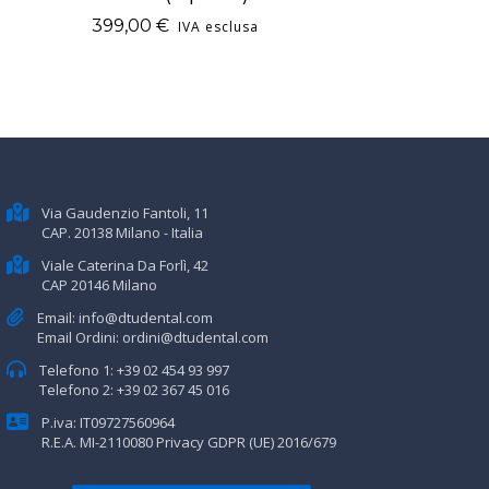
399,00
€
IVA esclusa
Via Gaudenzio Fantoli, 11
CAP. 20138 Milano - Italia
Viale Caterina Da Forlì, 42
CAP 20146 Milano
Email:
info@dtudental.com
Email Ordini:
ordini@dtudental.com
Telefono 1:
+39 02 454 93 997
Telefono 2:
+39 02 367 45 016
P.iva: IT09727560964
R.E.A. MI-2110080
Privacy GDPR (UE) 2016/679