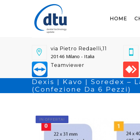
HOME
C
via Pietro Redaelli,11
20146 Milano - Italia
Teamviewer
Dexis | Kavo | Soredex – 
(Confezione Da 6 Pezzi)
IN OFFERTA!