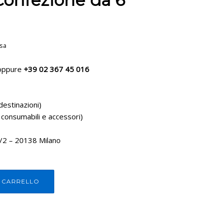
onfezione da 6
usa
ppure
+39 02 367 45 016
destinazioni)
 consumabili e accessori)
1/2 – 20138 Milano
L CARRELLO