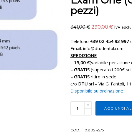
Exam One (C
pezzi)
341,00
€
290,00
€
IVA escl
Telefono
+39 02 454 93 997
o
Email: info@dtudental.com
SPEDIZIONE
– 15,00 €
(variabile per alcune 
– GRATIS
(superato i 200€ sui
– GRATIS
ritiro in sede
c/o
DTU srl
– Via G. Fantoli, 1
Disponibile su ordinazione
+
AGGIUNGI A
-
COD:
0.805.4575