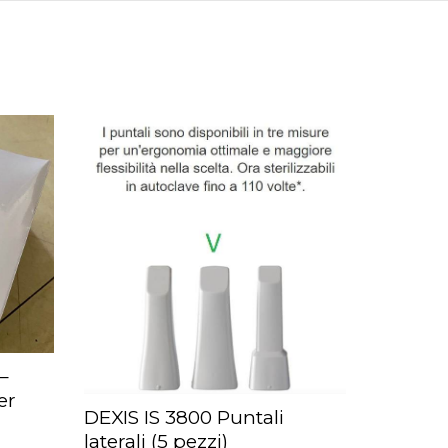
–
er
DEXIS IS 3800 Puntali
AGGIUNGI AL CARRELLO
laterali (5 pezzi)