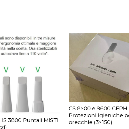
CS 8×00 e 9600 CEPH 
AGGIUNGI AL CARRELLO
Protezioni igieniche p
 IS 3800 Puntali MISTI
orecchie (3×150)
UNGI AL CARRELLO
zi)