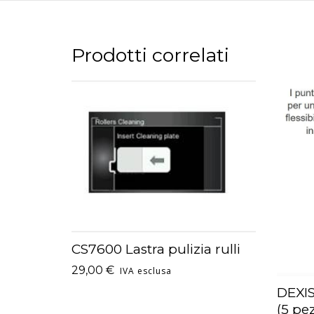
Prodotti correlati
CS7600 Lastra pulizia rulli
AGGIUNGI AL CARRELLO
29,00
€
IVA esclusa
DEXIS
AGGI
(5 pez