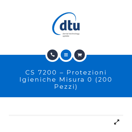
PRODOTTI
USATO
NEWS
CONTATTI
HOME
E-SHOP
CS 7200 – Protezioni
CHI SIAMO
ASSISTENZA
Igieniche Misura 0 (200
Pezzi)
PRODOTTI
IT
USATO
NEWS