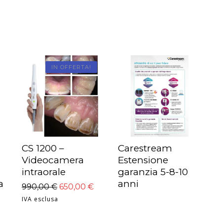
IN OFFERTA!
CS 1200 –
Carestream
LEGGI TUTTO
AGGIUNGI AL
Videocamera
Estensione
CARRELLO
intraorale
garanzia 5-8-10
a
anni
990,00
€
650,00
€
IVA esclusa