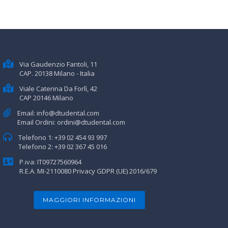
Via Gaudenzio Fantoli, 11
CAP. 20138 Milano - Italia
Viale Caterina Da Forlì, 42
CAP 20146 Milano
Email:
info@dtudental.com
Email Ordini:
ordini@dtudental.com
Telefono 1:
+39 02 454 93 997
Telefono 2:
+39 02 367 45 016
P.iva: IT09727560964
R.E.A. MI-2110080
Privacy GDPR (UE) 2016/679
MAGGIORI INFORMAZIONI