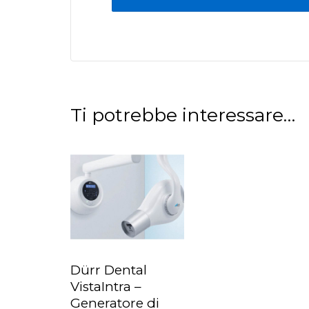
Ti potrebbe interessare…
Dürr Dental
LEGGI TUTTO
VistaIntra –
Generatore di