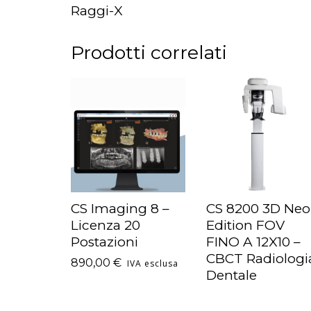
Raggi-X
Prodotti correlati
CS Imaging 8 –
CS 8200 3D Neo
LEGGI TUTTO
AGGIUNGI AL
Licenza 20
Edition FOV
CARRELLO
Postazioni
FINO A 12X10 –
CBCT Radiologi
890,00
€
IVA esclusa
Dentale