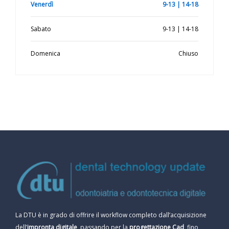
Venerdì
9-13 | 14-18
Sabato
9-13 | 14-18
Domenica
Chiuso
La DTU è in grado di offrire il workflow completo dall’acquisizione
dell’
impronta digitale
, passando per la
progettazione Cad
, fino