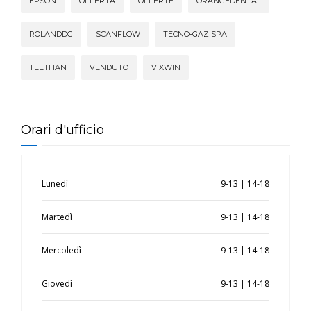
EPSON
OFFERTA
OFFERTE
ORANGEDENTAL
ROLANDDG
SCANFLOW
TECNO-GAZ SPA
TEETHAN
VENDUTO
VIXWIN
Orari d'ufficio
Lunedì
9-13 | 14-18
Martedì
9-13 | 14-18
Mercoledì
9-13 | 14-18
Giovedì
9-13 | 14-18