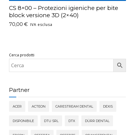
CS 8×00 – Protezioni igieniche per bite
block versione 3D (2×40)
70,00
€
IVA esclusa
Cerca prodotti
Partner
ACER
ACTEON
CARESTREAM DENTAL
DEXIS
DISPONIBILE
DTU SRL
DTX
DÜRR DENTAL