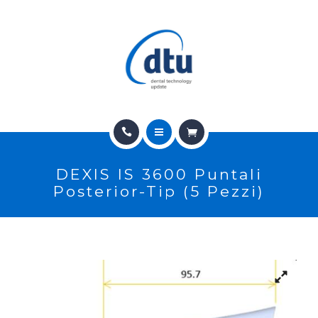
PRODOTTI
USATO
NEWS
CONTATTI
HOME
E-SHOP
DEXIS IS 3600 Puntali
CHI SIAMO
ASSISTENZA
Posterior-Tip (5 Pezzi)
PRODOTTI
IT
USATO
NEWS