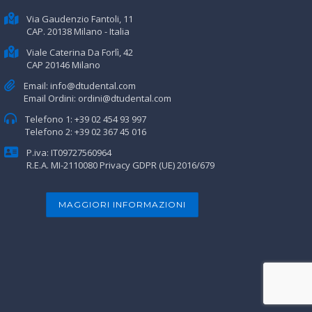
Via Gaudenzio Fantoli, 11
CAP. 20138 Milano - Italia
Viale Caterina Da Forlì, 42
CAP 20146 Milano
Email:
info@dtudental.com
Email Ordini:
ordini@dtudental.com
Telefono 1:
+39 02 454 93 997
Telefono 2:
+39 02 367 45 016
P.iva: IT09727560964
R.E.A. MI-2110080
Privacy GDPR (UE) 2016/679
MAGGIORI INFORMAZIONI