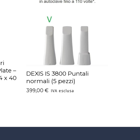
ri
late –
DEXIS IS 3800 Puntali
AGGIUNGI AL CARRELLO
4 x 40
normali (5 pezzi)
399,00
€
IVA esclusa