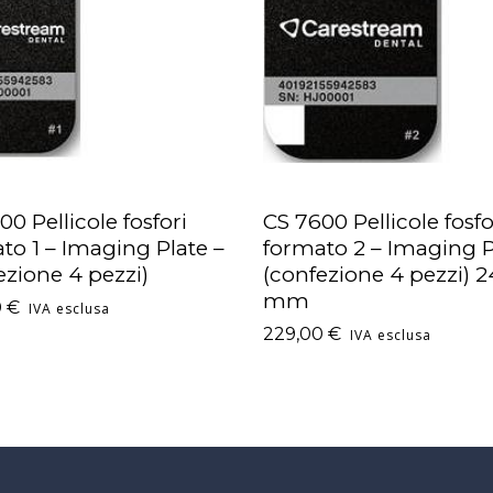
CS 7600 Pellicole fosfo
00 Pellicole fosfori
AGGIUNGI AL CARRELLO
UNGI AL CARRELLO
formato 2 – Imaging P
to 1 – Imaging Plate –
(confezione 4 pezzi) 2
ezione 4 pezzi)
mm
0
€
IVA esclusa
229,00
€
IVA esclusa