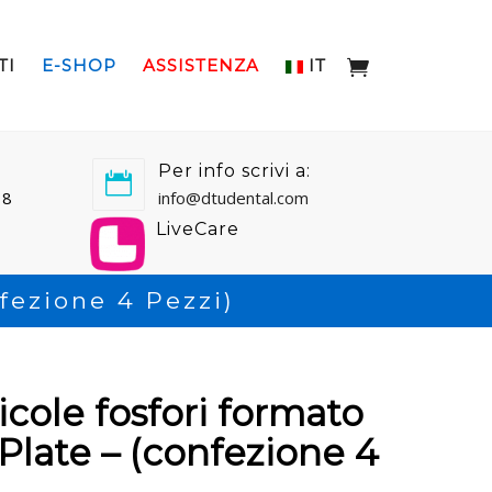
TI
E-SHOP
ASSISTENZA
IT
Per info scrivi a:
18
info@dtudental.com
LiveCare
fezione 4 Pezzi)
icole fosfori formato
Plate – (confezione 4