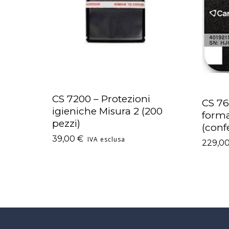
CS 7200 – Protezioni
CS 76
AGGIUNGI AL CARRELLO
AGGI
igieniche Misura 2 (200
forma
pezzi)
(conf
39,00
€
IVA esclusa
229,0