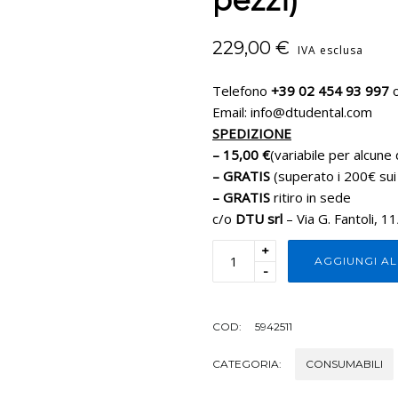
pezzi)
229,00
€
IVA esclusa
Telefono
+39 02 454 93 997
o
Email: info@dtudental.com
SPEDIZIONE
– 15,00 €
(variabile per alcune 
– GRATIS
(superato i 200€ sui
– GRATIS
ritiro in sede
c/o
DTU srl
– Via G. Fantoli, 1
+
AGGIUNGI A
-
COD:
5942511
CATEGORIA:
CONSUMABILI