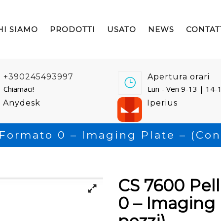
HI SIAMO
PRODOTTI
USATO
NEWS
CONTAT
+390245493997
Apertura orari
Chiamaci!
Lun - Ven 9-13 | 14-
Anydesk
Iperius
 Formato 0 – Imaging Plate – (con
CS 7600 Pell
0 – Imaging 