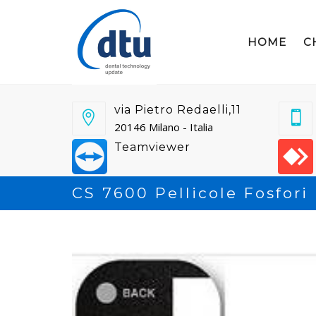
HOME
C
via Pietro Redaelli,11
20146 Milano - Italia
Teamviewer
CS 7600 Pellicole Fosfori