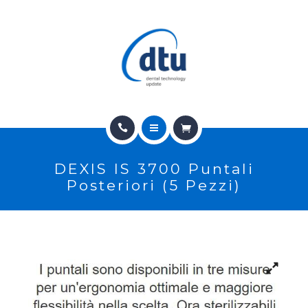
PRODOTTI
USATO
NEWS
CONTATTI
HOME
E-SHOP
DEXIS IS 3700 Puntali
CHI SIAMO
ASSISTENZA
Posteriori (5 Pezzi)
PRODOTTI
IT
USATO
NEWS