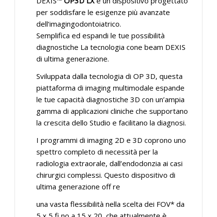
DEXIS™
OP3D LX
è un dispositivo progettato
per soddisfare le esigenze più avanzate
dell‘imagingodontoiatrico.
Semplifica ed espandi le tue possibilità
diagnostiche La tecnologia cone beam DEXIS
di ultima generazione.
Sviluppata dalla tecnologia di OP 3D, questa
piattaforma di imaging multimodale espande
le tue capacità diagnostiche 3D con un’ampia
gamma di applicazioni cliniche che supportano
la crescita dello Studio e facilitano la diagnosi.
I programmi di imaging 2D e 3D coprono uno
spettro completo di necessità per la
radiologia extraorale, dall’endodonzia ai casi
chirurgici complessi. Questo dispositivo di
ultima generazione off re
una vasta flessibilità nella scelta dei FOV* da
5 x 5 fi no a 15 x 20, che attualmente è