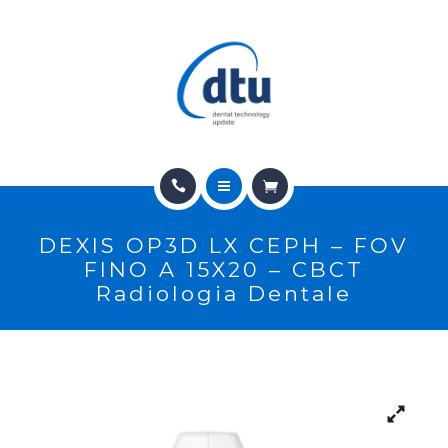
PRODOTTI
USATO
NEWS
CONTATTI
HOME
E-SHOP
DEXIS OP3D LX CEPH – FOV
CHI SIAMO
ASSISTENZA
FINO A 15X20 – CBCT
Radiologia Dentale
PRODOTTI
IT
USATO
NEWS