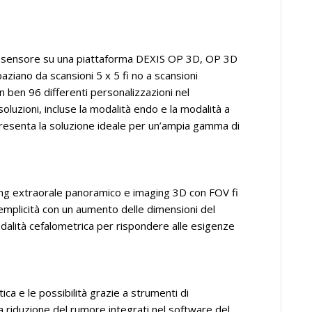
de sensore su una piattaforma DEXIS OP 3D, OP 3D
paziano da scansioni 5 x 5 fi no a scansioni
n ben 96 differenti personalizzazioni nel
luzioni, incluse la modalità endo e la modalità a
resenta la soluzione ideale per un’ampia gamma di
ewing extraorale panoramico e imaging 3D con FOV fi
semplicità con un aumento delle dimensioni del
odalità cefalometrica per rispondere alle esigenze
ca e le possibilità grazie a strumenti di
 la riduzione del rumore integrati nel software del