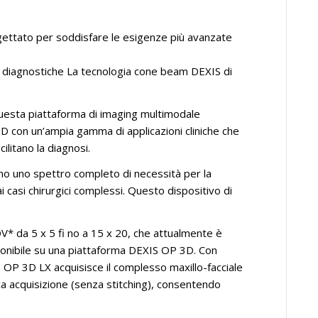
gettato per soddisfare le esigenze più avanzate
tà diagnostiche La tecnologia cone beam DEXIS di
questa piattaforma di imaging multimodale
D con un’ampia gamma di applicazioni cliniche che
ilitano la diagnosi.
o uno spettro completo di necessità per la
i casi chirurgici complessi. Questo dispositivo di
FOV* da 5 x 5 fi no a 15 x 20, che attualmente è
sponibile su una piattaforma DEXIS OP 3D. Con
vo OP 3D LX acquisisce il complesso maxillo-facciale
ica acquisizione (senza stitching), consentendo