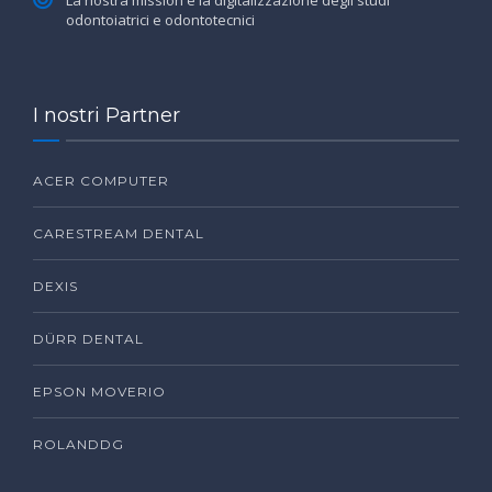
La nostra mission è la digitalizzazione degli studi
odontoiatrici e odontotecnici
I nostri Partner
ACER COMPUTER
CARESTREAM DENTAL
DEXIS
DÜRR DENTAL
EPSON MOVERIO
ROLANDDG