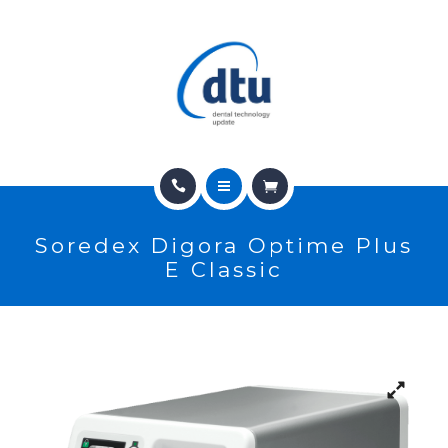
PRODOTTI
USATO
NEWS
CONTATTI
HOME
E-SHOP
Soredex Digora Optime Plus
CHI SIAMO
ASSISTENZA
E Classic
PRODOTTI
IT
USATO
NEWS