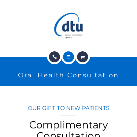
PRODOTTI
USATO
NEWS
CONTATTI
HOME
E-SHOP
Oral Health Consultation
CHI SIAMO
ASSISTENZA
PRODOTTI
IT
OUR GIFT TO NEW PATIENTS
USATO
Complimentary
NEWS
Consultation