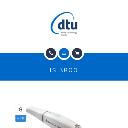
PRODOTTI
USATO
NEWS
CONTATTI
HOME
E-SHOP
IS 3800
CHI SIAMO
ASSISTENZA
PRODOTTI
IT
USATO
8
NEWS
APR