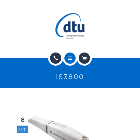
PRODOTTI
USATO
NEWS
CONTATTI
HOME
E-SHOP
IS3800
CHI SIAMO
ASSISTENZA
PRODOTTI
IT
USATO
8
NEWS
APR