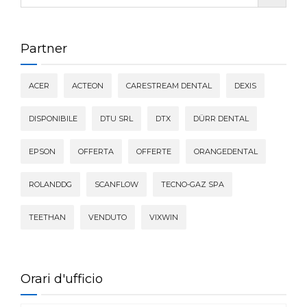
CONTATTI
E-SHOP
Partner
ASSISTENZA
ACER
ACTEON
CARESTREAM DENTAL
DEXIS
IT
DISPONIBILE
DTU SRL
DTX
DÜRR DENTAL
EPSON
OFFERTA
OFFERTE
ORANGEDENTAL
ROLANDDG
SCANFLOW
TECNO-GAZ SPA
TEETHAN
VENDUTO
VIXWIN
Orari d'ufficio