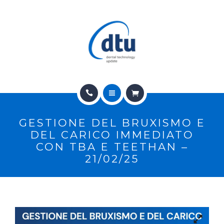
PRODOTTI
USATO
NEWS
CONTATTI
HOME
E-SHOP
GESTIONE DEL BRUXISMO E
CHI SIAMO
ASSISTENZA
DEL CARICO IMMEDIATO
CON TBA E TEETHAN –
PRODOTTI
21/02/25
IT
USATO
NEWS