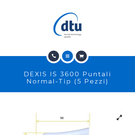
PRODOTTI
USATO
NEWS
CONTATTI
HOME
E-SHOP
DEXIS IS 3600 Puntali
CHI SIAMO
ASSISTENZA
Normal-Tip (5 Pezzi)
PRODOTTI
IT
USATO
NEWS