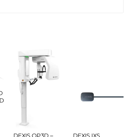
O
ED
DEXIS OP3D –
DEXIS IXS