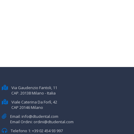
Via Gaudenzio Fantoli, 11
CAP. 20138 Milano - Italia
Viale Caterina Da Forlì, 42
CAP 20146 Milano
Email:
info@dtudental.com
Email Ordini:
ordini@dtudental.com
Telefono 1:
+39 02 454 93 997