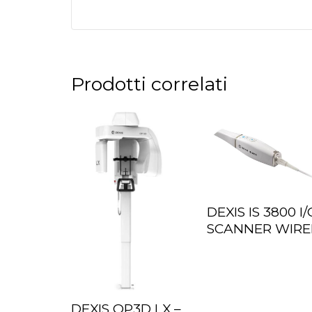
Prodotti correlati
DEXIS IS 3800 I/
LEGGI TUTTO
SCANNER WIR
DEXIS OP3D LX –