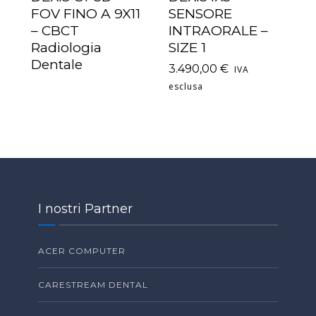
LEGGI TUTTO
AGGIUNGI AL
FOV FINO A 9X11
SENSORE
CARRELLO
– CBCT
INTRAORALE –
Radiologia
SIZE 1
Dentale
3.490,00
€
IVA
esclusa
I nostri Partner
ACER COMPUTER
CARESTREAM DENTAL