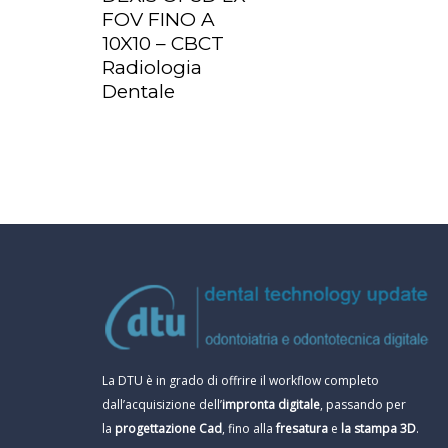
LEGGI TUTTO
FOV FINO A
10X10 – CBCT
Radiologia
Dentale
La DTU è in grado di offrire il workflow completo
dall’acquisizione dell’
impronta digitale
, passando per
la
progettazione Cad
, fino alla
fresatura
e
la stampa 3D
.