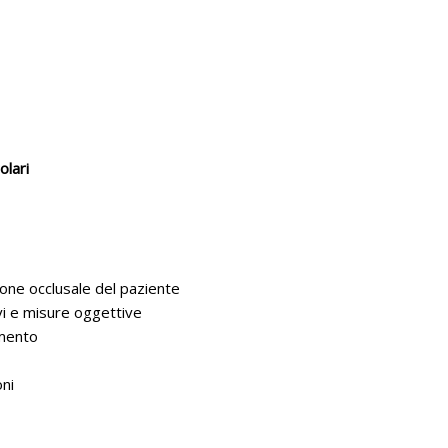
olari
one occlusale del paziente
ivi e misure oggettive
amento
oni